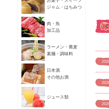
お菓子・スイーツ
ジャム・はちみつ
肉・魚
加工品
ラーメン・蕎麦
素麺・調味料
202
日本酒
その他お酒
202
ジュース類
202