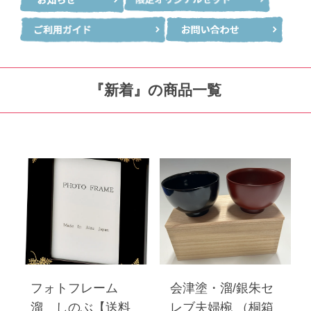
『新着』の商品一覧
フォトフレーム
会津塗・溜/銀朱セ
溜 しのぶ【送料
レブ夫婦椀 （桐箱