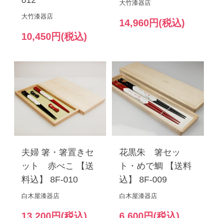
012
大竹漆器店
大竹漆器店
14,960円(税込)
10,450円(税込)
夫婦 箸・箸置きセ
花黒朱 箸セッ
ット 赤べこ 【送
ト・めで鯛 【送料
料込】 8F-010
込】 8F-009
白木屋漆器店
白木屋漆器店
13,200円(税込)
6,600円(税込)