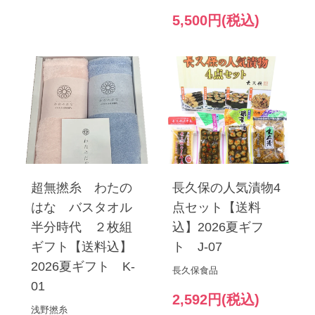
5,500円(税込)
超無撚糸 わたの
長久保の人気漬物4
はな バスタオル
点セット【送料
半分時代 ２枚組
込】2026夏ギフ
ギフト【送料込】
ト J-07
2026夏ギフト K-
長久保食品
01
2,592円(税込)
浅野撚糸