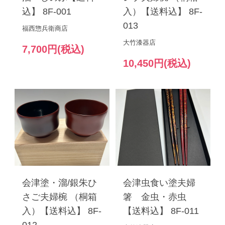
込】 8F-001
入）【送料込】 8F-
013
福西惣兵衛商店
大竹漆器店
7,700円(税込)
10,450円(税込)
会津塗・溜/銀朱ひ
会津虫食い塗夫婦
さご夫婦椀 （桐箱
箸 金虫・赤虫
入）【送料込】 8F-
【送料込】 8F-011